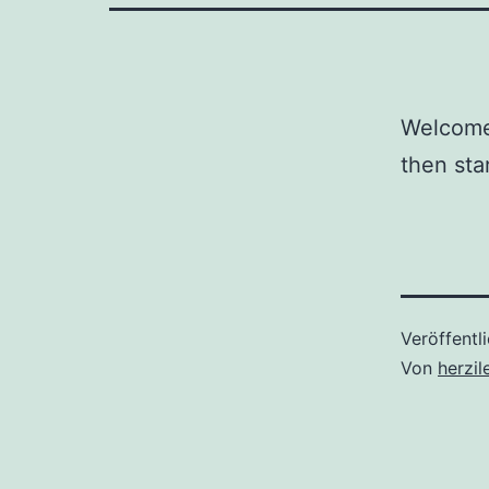
Welcome 
then star
Veröffentl
Von
herzil