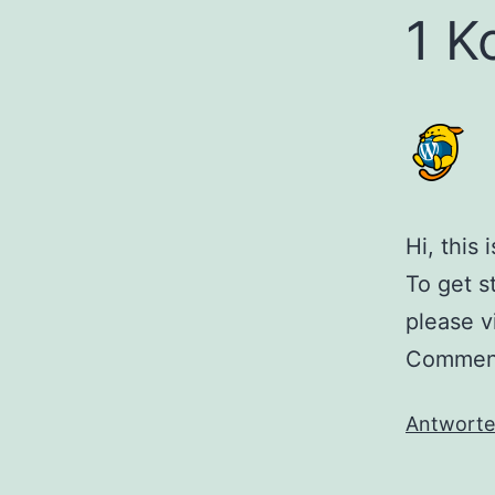
1 K
Hi, this
To get s
please v
Comment
Antwort