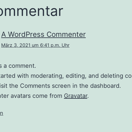
ommentar
A WordPress Commenter
März 3, 2021 um 6:41 p.m. Uhr
 is a comment.
tarted with moderating, editing, and deleting 
isit the Comments screen in the dashboard.
er avatars come from
Gravatar
.
en